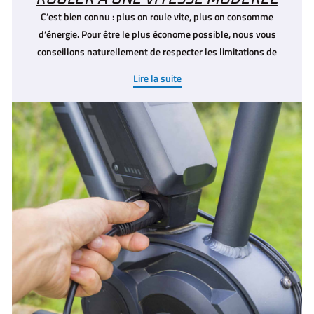
C’est bien connu : plus on roule vite, plus on consomme
d’énergie. Pour être le plus économe possible, nous vous
conseillons naturellement de
respecter les limitations de
vitesse
en vigueur sur la voie publique. Si votre véhicule en est
Lire la suite
équipé, nous vous conseillons d’utiliser le régulateur de vitesse.
Lorsque la visibilité est réduite, comme par temps de pluie ou
de brouillard, il convient de réduire votre vitesse, notamment
afin de pouvoir « anticiper » les imprévus dus à la visibilité
moins importante. Au delà de modérer votre vitesse, il convient
d’anticiper au maximum
. On pensera aux feux rouges et
intersections. On évitera d’accélérer et de freiner
trop
brusquement
. Si ces conseils pour optimiser votre autonomie
vous apparaissent comme ceux provenant de la sécurité
routière, vous voyez juste : une conduite sécurisée est une
conduite économique, tant pour l’autonomie que pour le
portefeuille.