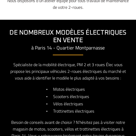
Nous disposons d'un atelier équipé pour tous travaux de maintenance
Trottinettes
de votre 2-roues.
RESTEZ INFO
E-Shop
Avis
INSCRIPTION NEW
DE NOMBREUX MODÈLES
ÉLECTRIQUES
EN VENTE
Actualités
à Paris 14 - Quartier Montparnasse
Contact
REJOIGNEZ-NOU
Spécialiste de la mobilité électrique, PM 2 et 3 roues Élec vous
propose les principaux véhicules 2-roues électriques du marché et
vous aide à identifier le modèle le plus adapté à vos besoins :
Motos électriques
Scooters électriques
Vélos électriques
Trottinettes électriques
Besoin de conseils avant de choisir ? N’hésitez pas à visiter notre
magasin de motos, scooters, vélos et trottinettes électriques à
Paris 14. Vous y retrouverez également notre équipe dynamique