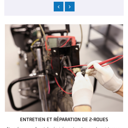
UNE QUESTIO
Accueil
01 44 39 96 2
Nos services
tos – Scooters
Vélos
ENTRETIEN ET
RÉPARATION DE 2-ROUES