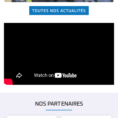
ANTICIPER LES SITUATIONS DE
CONDUITE
TOUTES NOS ACTUALITÉS
L’anticipation est l’une des principales bonnes habitudes à
prendre si vous souhaitez optimiser l’autonomie de votre
scooter électrique. Pour ce faire, il vous faudra
regarder loin
devant vous
pour détecter les situations potentielles à venir,
comme les feux de signalisation, les intersections, les
changements de voies, les véhicules qui ralentissent ou
s’arrêtent, etc. Il vous faut être conscient des conditions de
circulation, comme la météo, la visibilité, les heures de pointe.
Également, il vous faudra anticiper les manœuvres des autres
véhicules, comme les changements de voies, les
dépassements, les feux de signalisation, les intersections, les
stops. On pense aussi à conserver une
distance de sécurité
suffisante
avec les véhicules devant vous pour avoir le temps
de réagir en cas de besoin. Enfin, être calme et concentré pour
NOS PARTENAIRES
réagir rapidement et efficacement en cas de situation imprévue.
MAINTENIR LES PNEUS À LA PRESSION