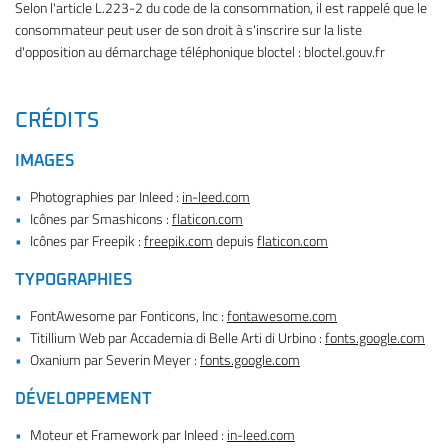
Selon l'article L.223-2 du code de la consommation, il est rappelé que le
consommateur peut user de son droit à s'inscrire sur la liste
d'opposition au démarchage téléphonique bloctel : bloctel.gouv.fr
UNE QUESTIO
Accueil
CRÉDITS
01 44 39 96 2
Nos services
IMAGES
Photographies par Inleed :
in-leed.com
tos – Scooters
Icônes par Smashicons :
flaticon.com
Vélos
Icônes par Freepik :
freepik.com
depuis
flaticon.com
Trottinettes
TYPOGRAPHIES
RESTEZ INFO
FontAwesome par Fonticons, Inc :
fontawesome.com
E-Shop
Titillium Web par Accademia di Belle Arti di Urbino :
fonts.google.com
Avis
Oxanium par Severin Meyer :
fonts.google.com
INSCRIPTION NEW
Actualités
DÉVELOPPEMENT
Moteur et Framework par Inleed :
in-leed.com
Contact
REJOIGNEZ-NOU