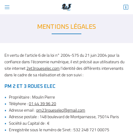


148 boulevard de Montparnasse
75014 Paris
01 44 39 96 20
MENTIONS LÉGALES
VOUS POUVEZ NOUS CONTACTER AUX NUMÉRO
SUIVANT :
En vertu de l'article 6 de la loi n° 2004-575 du 21 juin 2004 pour la
01 44 39 96 20
confiance dans l'économie numérique, il est précisé aux utilisateurs du
site internet
2et3roueselec.com
l'identité des différents intervenants
dans le cadre de sa réalisation et de son suivi :
PM 2 ET 3 ROUES ELEC
Adresse email de réception

Propriétaire : Moulin Pierre
Téléphone :
01 44 39 96 20
En cochant cette case, vous consentez à recevoir nos propositions commerciales à
l'adresse email indiqué ci-dessus. Vous pouvez vous désinscrire à tout moment en
Adresse email :
utilisant
le formulaire de désinscription
.
Adresse postale : 148 boulevard de Montparnasse, 75014 Paris
Société au Capital de : €
INSCRIPTION
Enregistrée sous le numéro de Siret : 532 248 721 00075