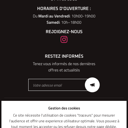
HORAIRES D'OUVERTURE :
Du
Mardi au Vendredi
: 10h00-19h00
Samedi
: 10h–18h00
REJOIGNEZ-NOUS
RESTEZ INFORMÉS
Tenez vous informés de nos dernières
offres et actualités
Mentions Légales
Gestion des cookies
Conditions générales d'utilisation
Politique de confidentialité
Ce site nécessite l'utilisation de cookies "traceurs" pour mesurer
Gestion des cookies
l'audience et offrir une experience utilisateur optimale. Vous pouvez à
Sitemap
tout moment les accepter ou les refuser depuis
notre page dédiée
.