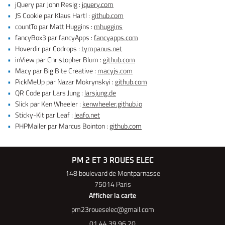
jQuery par John Resig :
jquery.com
JS Cookie par Klaus Hartl :
github.com
countTo par Matt Huggins :
mhuggins
fancyBox3 par fancyApps :
fancyapps.com
Hoverdir par Codrops :
tympanus.net
inView par Christopher Blum :
github.com
Macy par Big Bite Creative :
macyjs.com
PickMeUp par Nazar Mokrynskyi :
github.com
QR Code par Lars Jung :
larsjung.de
Slick par Ken Wheeler :
kenwheeler.github.io
Sticky-Kit par Leaf :
leafo.net
PHPMailer par Marcus Bointon :
github.com
PM 2 ET 3 ROUES ELEC
148 boulevard de Montparnasse
75014 Paris
Afficher la carte
01 44 39 96 20